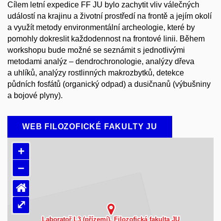
Cílem letní expedice FF JU bylo zachytit vliv válečných
událostí na krajinu a životní prostředí na frontě a jejím okolí
a využít metody environmentální archeologie, které by
pomohly dokreslit každodennost na frontové linii. Během
workshopu bude možné se seznámit s jednotlivými
metodami analýz – dendrochronologie, analýzy dřeva
a uhlíků, analýzy rostlinných makrozbytků, detekce
půdních fosfátů (organický odpad) a dusičnanů (výbušniny
a bojové plyny).
WEB FILOZOFICKÉ FAKULTY JU
+
–
⌂
⤢
Načítám mapu…