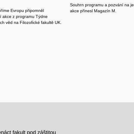
Souhrn programu a pozvání na je
oříme Evropu připomněl
akce přinesl Magazín M.
í akce z programu Týdne
ch věd na Filozofické fakultě UK.
áct fakult pod záštitou