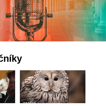
čníky