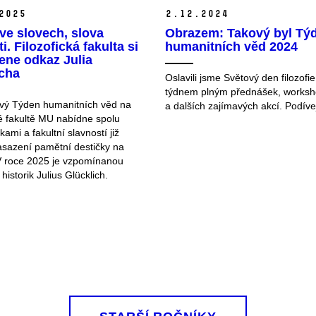
2025
2.
12.
2024
ve slovech, slova
Obrazem: Takový byl Tý
i. Filozofická fakulta si
humanitních věd 2024
ene odkaz Julia
icha
Oslavili jsme Světový den filozo
týdnem plným přednášek, works
vý Týden humanitních věd na
a dalších zajímavých akcí. Podíve
ké fakultě MU nabídne spolu
ami a fakultní slavností již
zasazení pamětní destičky na
V roce 2025 je vzpomínanou
historik Julius Glücklich.