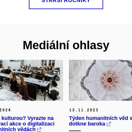
STARŠÍ ROČNÍKY
Mediální ohlasy
2024
13.
11.
2023
 kulturou? Vyrazte na
Týden humanitních věd 
ací akce o digitalizaci
dotkne baroka
nitních vědách