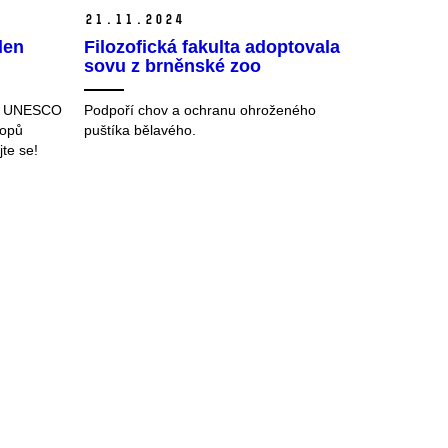
21.
11.
2024
den
Filozofická fakulta adoptovala
sovu z brněnské zoo
fie UNESCO
Podpoří chov a ochranu ohroženého
hopů
puštíka bělavého.
jte se!