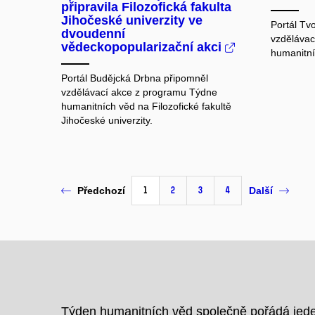
připravila Filozofická fakulta
Jihočeské univerzity ve
Portál Tv
dvoudenní
vzdělávac
vědeckopopularizační akci
humanitní
Portál Budějcká Drbna připomněl
vzdělávací akce z programu Týdne
humanitních věd na Filozofické fakultě
Jihočeské univerzity.
1
2
3
4
Předchozí
Další
Týden humanitních věd společně pořádá jeden