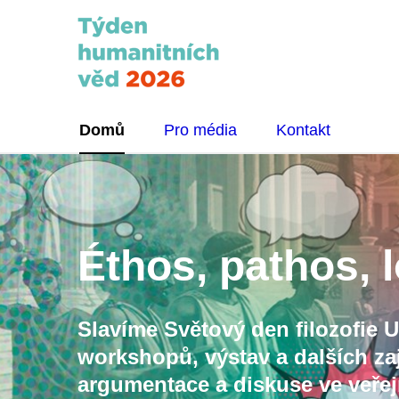
Domů
Pro média
Kontakt
Éthos, pathos, 
Slavíme Světový den filozofi
workshopů, výstav a dalších za
argumentace a diskuse ve veře