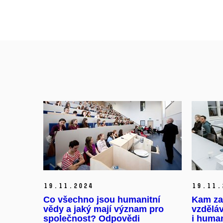
19.
11.
2024
19.
11.
Co všechno jsou humanitní
Kam za
vědy a jaký mají význam pro
vzděláv
společnost? Odpovědi
i huma