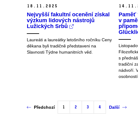
18.
11.
2025
14.
11.
Nejvyšší fakultní ocenění získal
Paměť 
výzkum lidových nástrojů
v pamět
Lužických Srbů
připom
Glückl
Laureáti a laureátky letošního ročníku Ceny
Listopado
děkana byli tradičně představeni na
Filozofic
Slavnosti Týdne humanitních věd.
s přednášk
tradiční 
nádvoří. 
osobností 
1
2
3
4
Předchozí
Další