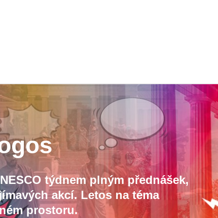
logos
e UNESCO týdnem plným přednášek,
jímavých akcí. Letos na téma
jném prostoru.