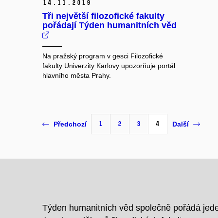
14.
11.
2019
Tři největší filozofické fakulty
pořádají Týden humanitních věd
Na pražský program v gesci Filozofické
fakulty Univerzity Karlovy upozorňuje portál
hlavního města Prahy.
1
2
3
4
Předchozí
Další
Týden humanitních věd společně pořádá jeden