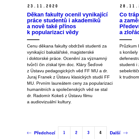
23.
11.
2020
28.
11.
Děkan fakulty ocenil vynikající
Co tráp
práce studentů i akademiků
a zamě
a nově také přínos
Předevš
k popularizaci vědy
a zlořá
Cenu děkana fakulty obdrželi studenti za
Průzkum l
vynikající bakalářské, magisterské
s konšely
i doktorské práce. Ocenění za významný
defenestra
tvůrčí čin získal tým doc. Kláry Šeďové
studenti i
z Ústavu pedagogických věd FF MU a dr.
sebekritič
Juraj Franek z Ústavu klasických studií FF
k trudnom
MU. Prvním laureátem ceny za popularizaci
humanitních a společenských věd se stal
dr. Radomír Kokeš z Ústavu filmu
a audiovizuální kultury.
1
2
3
4
Předchozí
Další