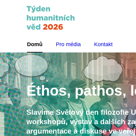
Domů
Pro média
Kontakt
Éthos, pathos, 
Slavíme Světový den filozofi
workshopů, výstav a dalších za
argumentace a diskuse ve veře