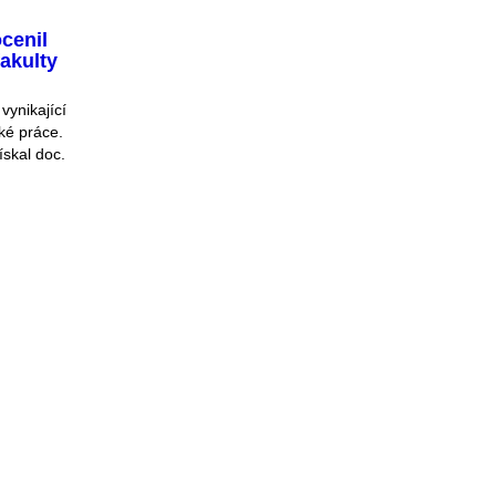
cenil
akulty
vynikající
ké práce.
ískal doc.