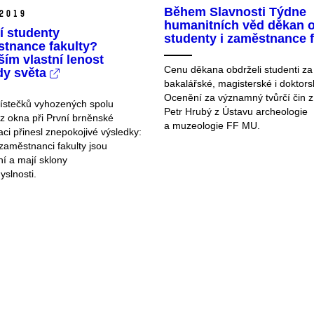
Během Slavnosti Týdne
2019
humanitních věd děkan o
í studenty
studenty i zaměstnance f
stnance fakulty?
ím vlastní lenost
Cenu děkana obdrželi studenti za 
dy světa
bakalářské, magisterské i doktors
Ocenění za významný tvůrčí čin z
ístečků vyhozených spolu
Petr Hrubý z Ústavu archeologie
 z okna při První brněnské
a muzeologie FF MU.
ci přinesl znepokojivé výsledky:
 zaměstnanci fakulty jsou
ní a mají sklony
yslnosti.