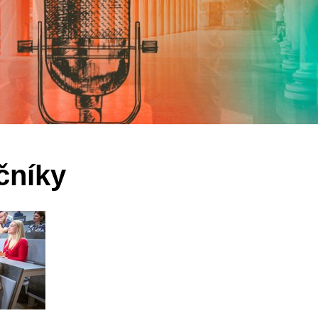
čníky