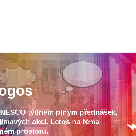
logos
e UNESCO týdnem plným přednášek,
jímavých akcí. Letos na téma
jném prostoru.