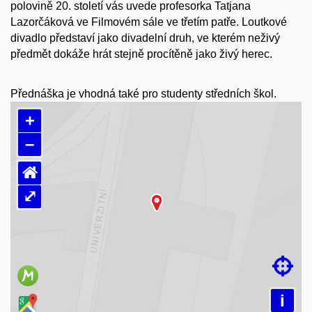
polovině 20. století vás uvede profesorka Tatjana
Lazorčáková ve Filmovém sále ve třetím patře. Loutkové
divadlo představí jako divadelní druh, ve kterém neživý
předmět dokáže hrát stejně procítěně jako živý herec.
Přednáška je vhodná také pro studenty středních škol.
+
–
⌂
⤢
Načítám mapu…

i