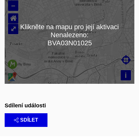
–
⌂
Klikněte na mapu pro její aktivaci
⤢
Nenalezeno:
Načítám mapu…
BVA03N01025

i
Sdílení události
SDÍLET