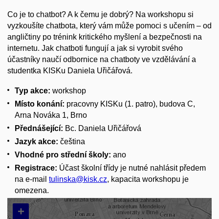
Co je to chatbot? A k čemu je dobrý? Na workshopu si
vyzkoušíte chatbota, který vám může pomoci s učením – od
angličtiny po trénink kritického myšlení a bezpečnosti na
internetu. Jak chatboti fungují a jak si vyrobit svého
účastníky naučí odbornice na chatboty ve vzdělávání a
studentka KISKu Daniela Uřičářová.
Typ akce:
workshop
Místo konání:
pracovny KISKu (1. patro), budova C,
Arna Nováka 1, Brno
Přednášející:
Bc. Daniela Uřičářová
Jazyk akce:
čeština
Vhodné pro střední školy:
ano
Registrace:
Účast školní třídy je nutné nahlásit předem
na e-mail
tulinska@kisk.cz
, kapacita workshopu je
omezena.
+