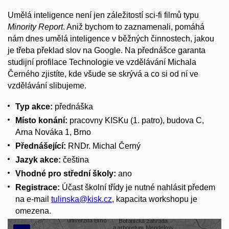
Umělá inteligence není jen záležitostí sci-fi filmů typu
Minority Report
. Aniž bychom to zaznamenali, pomáhá
nám dnes umělá inteligence v běžných činnostech, jakou
je třeba překlad slov na Google. Na přednášce garanta
studijní profilace Technologie ve vzdělávání Michala
Černého zjistíte, kde všude se skrývá a co si od ní ve
vzdělávání slibujeme.
Typ akce:
přednáška
Místo konání:
pracovny KISKu (1. patro), budova C,
Arna Nováka 1, Brno
Přednášející:
RNDr. Michal Černý
Jazyk akce:
čeština
Vhodné pro střední školy:
ano
Registrace:
Účast školní třídy je nutné nahlásit předem
na e-mail
tulinska@kisk.cz
, kapacita workshopu je
omezena.