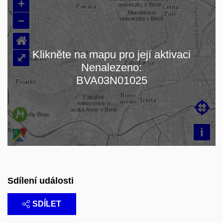
+
–
⌂
Klikněte na mapu pro její aktivaci
⤢
Nenalezeno:
Načítám mapu…
BVA03N01025

i
Sdílení události
SDÍLET