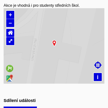
Akce je vhodná i pro studenty středních škol.
+
–
⌂
⤢
Načítám mapu…

i
Sdílení události