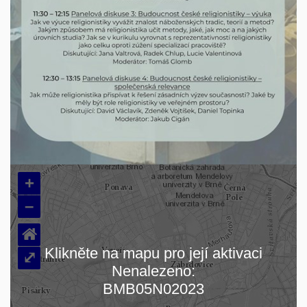
+
–
⌂
Klikněte na mapu pro její aktivaci
⤢
Nenalezeno:
Načítám mapu…
BMB05N02023