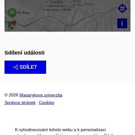

i
Sdílení události
SDÍLET
© 2026
Masarykova univerzita
Správce stránek
Cookies
K vyhodnocování tohoto webu a k personalizaci