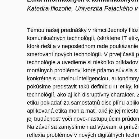
Katedra filozofie, Univerzita Palackého 
Témou našej prednášky v rámci Jednoty filoz
komunikačných technológií, (skrátene IT etiky
ktoré rieši a v neposlednom rade poukázanie n
smerovaní nových technológií. V prvej časti
technológie a uvedieme si niekoľko príkladov 
morálnych problémov, ktoré priamo súvisia s
konkrétne s umelou inteligenciou, autonómnym
pokúsime predstaviť takú definíciu IT etiky, 
technológií, ako aj ich disruptívny charakte
etiku pokladať za samostatnú disciplínu apli
aplikovaná etika mohla mať, aké je jej miest
jej budúcnosť voči novo-nastupujúcim prúdom,
Na záver sa zamyslíme nad výzvami a príležito
reflexia problémov v nových digitálnych tech