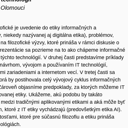
v Olomouci
ofické je uvedenie do etiky informačných a
, niekedy nazývanej aj digitálna etika), problémov,
a filozofické výzvy, ktoré prináša v rámci diskusie o
 prezentácie sa pozrieme na to ako chápeme informačné
týchto technológií. V druhej časti predstavíme príklady
 návrhom, vývojom a používaním IT technológií,
i zariadeniami a internetom vecí. V tretej časti sa
ktorá by postihovala celý vývojový cyklus informačných
r. Zároveň objasníme predpoklady, za ktorých môžeme IT
kovanej etiky. Ukážeme, akú podobu by takáto
o medzi tradičnými aplikovanými etikami a aká môže byť
 ktoré z IT etiky vychádzajú (predovšetkým etika AI).
sťami, ktoré pre súčasnú filozofiu a etiku prináša
nológiách.