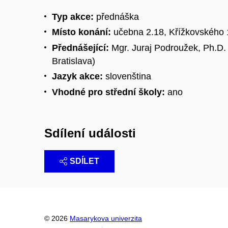
Typ akce:
přednáška
Místo konání:
učebna 2.18, Křížkovského
Přednášející:
Mgr. Juraj Podroužek, Ph.D. 
Bratislava)
Jazyk akce:
slovenština
Vhodné pro střední školy:
ano
Sdílení události
SDÍLET
© 2026
Masarykova univerzita