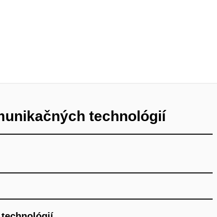
munikačných technológií
technológií