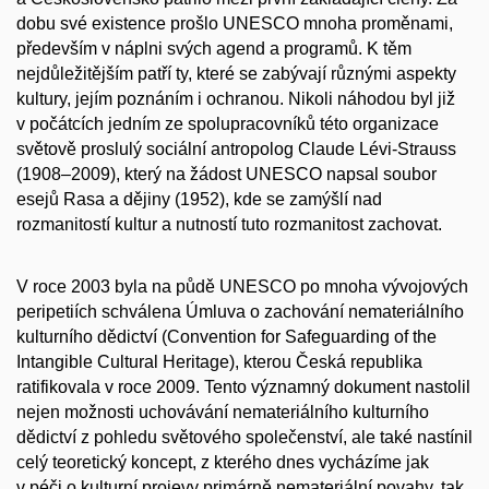
dobu své existence prošlo UNESCO mnoha proměnami,
především v náplni svých agend a programů. K těm
nejdůležitějším patří ty, které se zabývají různými aspekty
kultury, jejím poznáním i ochranou. Nikoli náhodou byl již
v počátcích jedním ze spolupracovníků této organizace
světově proslulý sociální antropolog Claude Lévi-Strauss
(1908–2009), který na žádost UNESCO napsal soubor
esejů Rasa a dějiny (1952), kde se zamýšlí nad
rozmanitostí kultur a nutností tuto rozmanitost zachovat.
V roce 2003 byla na půdě UNESCO po mnoha vývojových
peripetiích schválena Úmluva o zachování nemateriálního
kulturního dědictví (Convention for Safeguarding of the
Intangible Cultural Heritage), kterou Česká republika
ratifikovala v roce 2009. Tento významný dokument nastolil
nejen možnosti uchovávání nemateriálního kulturního
dědictví z pohledu světového společenství, ale také nastínil
celý teoretický koncept, z kterého dnes vycházíme jak
v péči o kulturní projevy primárně nemateriální povahy, tak