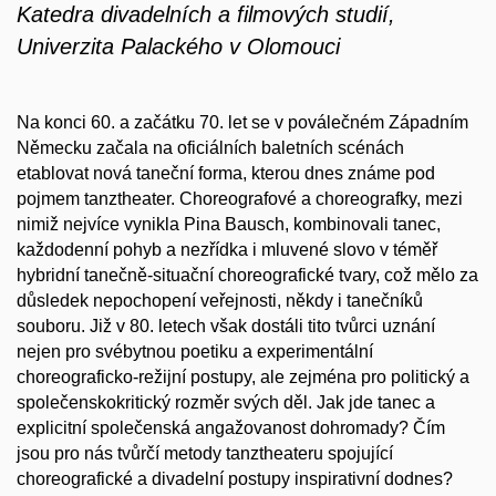
Katedra divadelních a filmových studií,
Univerzita Palackého v Olomouci
Na konci 60. a začátku 70. let se v poválečném Západním
Německu začala na oficiálních baletních scénách
etablovat nová taneční forma, kterou dnes známe pod
pojmem tanztheater. Choreografové a choreografky, mezi
nimiž nejvíce vynikla Pina Bausch, kombinovali tanec,
každodenní pohyb a nezřídka i mluvené slovo v téměř
hybridní tanečně-situační choreografické tvary, což mělo za
důsledek nepochopení veřejnosti, někdy i tanečníků
souboru. Již v 80. letech však dostáli tito tvůrci uznání
nejen pro svébytnou poetiku a experimentální
choreograficko-režijní postupy, ale zejména pro politický a
společenskokritický rozměr svých děl. Jak jde tanec a
explicitní společenská angažovanost dohromady? Čím
jsou pro nás tvůrčí metody tanztheateru spojující
choreografické a divadelní postupy inspirativní dodnes?