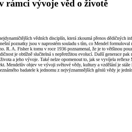
 rámci vývoje věd o životě
nejdynamičtějších vědních disciplín, která zkoumá přenos dědičných in
 dnešní poznatky jsou v naprostém souladu s tím, co Mendel formuloval 
ho. R. A. Fisher
k tomu
v roce 1936 poznamenal, že je to většinou pouz
dičnost je obtížně slučitelná s nepřetržitou evolucí. Další generace p
ivota a jeho vývoje. Také nelze opomenout to, jak se vyvíjela reflexe
kt. Mendelův objev ve vývoji světové vědy, kultury a vzdělání je stále
od neznámého badatele k jednomu z nejvýznamnějších géniů vědy je jedním