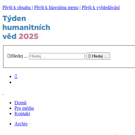
Přejít k obsahu
|
Přejít k hlavnímu menu
|
Přejít k vyhledávání
Hledej ...
Hledej ...
Domů
Pro média
Kontakt
Archiv