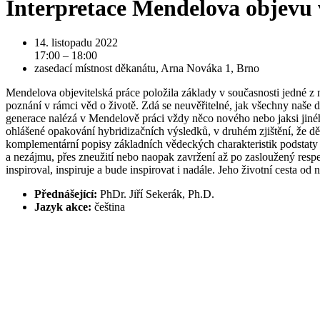
Interpretace Mendelova objevu v
14. listopadu 2022
17:00 – 18:00
zasedací místnost děkanátu, Arna Nováka 1, Brno
Mendelova objevitelská práce položila základy v současnosti jedné z 
poznání v rámci věd o životě. Zdá se neuvěřitelné, jak všechny naše
generace nalézá v Mendelově práci vždy něco nového nebo jaksi jiné
ohlášené opakování hybridizačních výsledků, v druhém zjištění, že dě
komplementární popisy základních vědeckých charakteristik podstaty ž
a nezájmu, přes zneužití nebo naopak zavržení až po zasloužený respe
inspiroval, inspiruje a bude inspirovat i nadále. Jeho životní cesta 
Přednášející:
PhDr. Jiří Sekerák, Ph.D.
Jazyk akce:
čeština