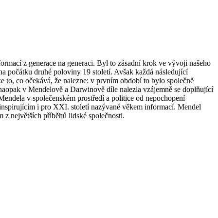
formací z generace na generaci. Byl to zásadní krok ve vývoji našeho
na počátku druhé poloviny 19 století. Avšak
každá následující
e to, co očekává, že nalezne: v prvním období to bylo společně
ak naopak v Mendelově a Darwinově díle nalezla vzájemně se doplňující
 Mendela v společenském prostředí a politice od nepochopení
 inspirujícím i pro XXI. století nazývané věkem informací.
Mendel
 z největších příběhů lidské společnosti.