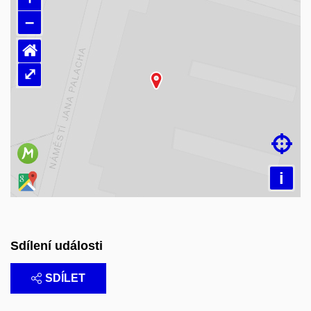
–
⌂
⤢
Načítám mapu…

i
Sdílení události
SDÍLET