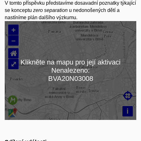
V tomto příspěvku představíme dosavadní poznatky týkající
se konceptu
zero separation
u nedonošených dětí a
nastíníme plán dalšího výzkumu.
+
–
⌂
Klikněte na mapu pro její aktivaci
⤢
Nenalezeno:
Načítám mapu…
BVA20N03008

i