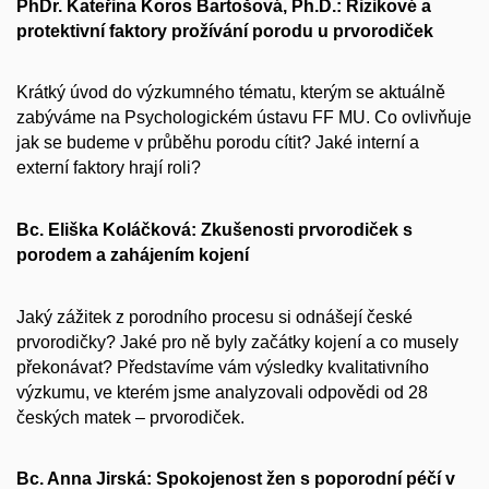
PhDr. Kateřina Koros Bartošová, Ph.D.: Rizikové a
protektivní faktory prožívání porodu u prvorodiček
Krátký úvod do výzkumného tématu, kterým se aktuálně
zabýváme na Psychologickém ústavu FF MU. Co ovlivňuje
jak se budeme v průběhu porodu cítit? Jaké interní a
externí faktory hrají roli?
Bc. Eliška Koláčková: Zkušenosti prvorodiček s
porodem a zahájením kojení
Jaký zážitek z porodního procesu si odnášejí české
prvorodičky? Jaké pro ně byly začátky kojení a co musely
překonávat? Představíme vám výsledky kvalitativního
výzkumu, ve kterém jsme analyzovali odpovědi od 28
českých matek – prvorodiček.
Bc. Anna Jirská: Spokojenost žen s poporodní péčí v