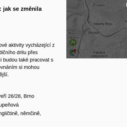
Na
 jak se změnila
é aktivity vycházející z
ičního drilu přes
íci budou také pracovat s
rovnáním si mohou
jší.
eří 26/28, Brno
kupeňová
ngličtině, němčině,