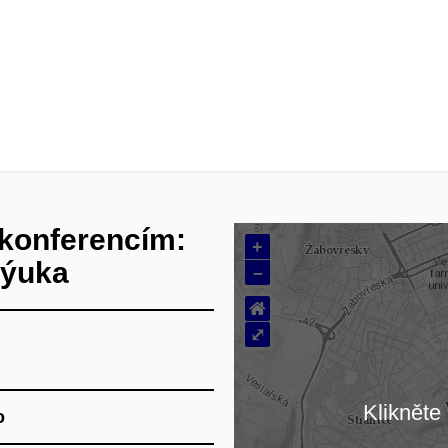
konferencím:
+
výuka
–
⌂
⤢
Klikněte 
o