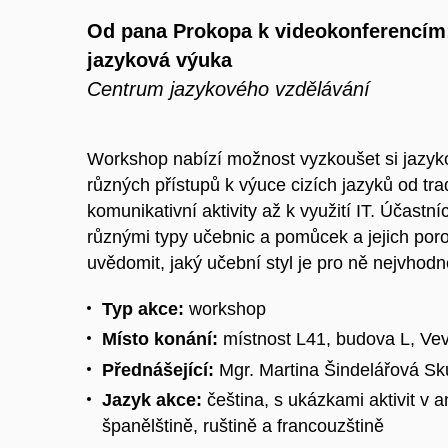
Od pana Prokopa k videokonferencím:
jazyková výuka
Centrum jazykového vzdělávání
Workshop nabízí možnost vyzkoušet si jazykov
různých přístupů k výuce cizích jazyků od trad
komunikativní aktivity až k využití IT. Účastn
různými typy učebnic a pomůcek a jejich po
uvědomit, jaký učební styl je pro ně nejvhodně
Typ akce:
workshop
Místo konání:
místnost L41, budova L, Vev
Přednášející:
Mgr. Martina Šindelářová S
Jazyk akce:
čeština, s ukázkami aktivit v a
španělštině, ruštině a francouzštině