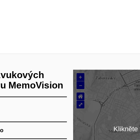
zvukových
+
ru MemoVision
–
⌂
⤢
Klikněte 
no