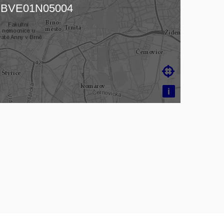
čítám mapu…
BVE01N05004

i