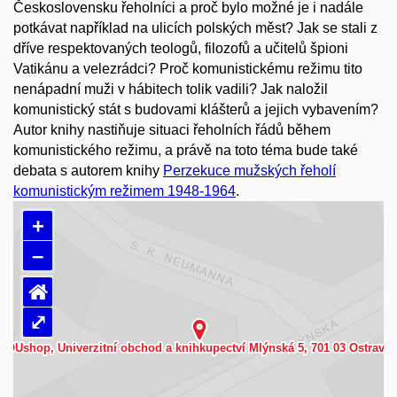
Československu řeholníci a proč bylo možné je i nadále
potkávat například na ulicích polských měst? Jak se stali z
dříve respektovaných teologů, filozofů a učitelů špioni
Vatikánu a velezrádci? Proč komunistickému režimu tito
nenápadní muži v hábitech tolik vadili? Jak naložil
komunistický stát s budovami klášterů a jejich vybavením?
Autor knihy nastiňuje situaci řeholních řádů během
komunistického režimu, a právě na toto téma bude také
debata s autorem knihy
Perzekuce mužských řeholí
komunistickým režimem 1948-1964
.
+
–
⌂
⤢
Načítám mapu…