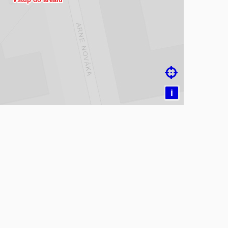
čítám mapu…

i