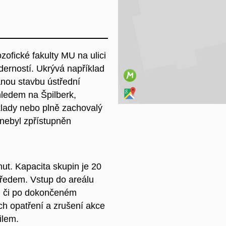
Na
zofické fakulty MU na ulici
erností. Ukrývá například
nou stavbu ústřední
ledem na Špilberk,
klady nebo plně zachovalý
 nebyl zpřístupněn
ut. Kapacita skupin je 20
předem. Vstup do areálu
u či po dokončeném
ch opatření a zrušení akce
ilem.