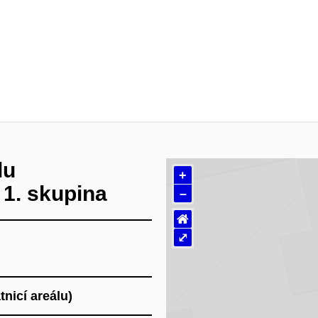
lu
+
 1. skupina
–
⌂
⤢
nicí areálu)