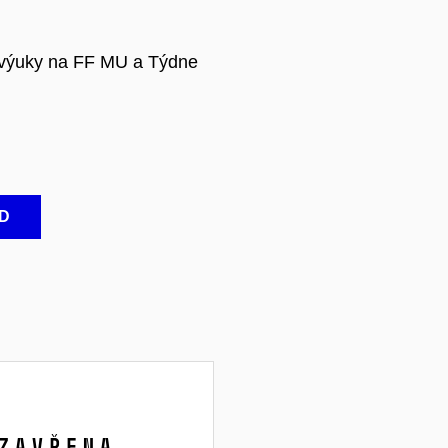
í výuky na FF MU a Týdne
D
zavřena