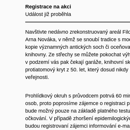
Registrace na akci
Událost již proběhla
Navštivte nedávno zrekonstruovaný areál Filo
Arna Nováka, v němž se snoubí tradice s mod
kopie významných antických soch či oceňova
knihovny. Ze střechy se můžete pokochat výh
v podzemí vás pak čekají garáže, knihovní s
protiatomový kryt z 50. let, který dosud nikdy
veřejnosti.
Prohlídkový okruh s průvodcem potrvá 60 min
osob, proto poprosíme zájemce o registraci 
bude možný pouze na základě platného test
očkování. V případě zhoršení epidemilogický
budou registrovaní zájemci informování e-ma