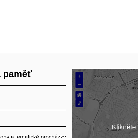
vá paměť
+
–
⌂
⤢
Klikněte 
hopy a tematické procházky