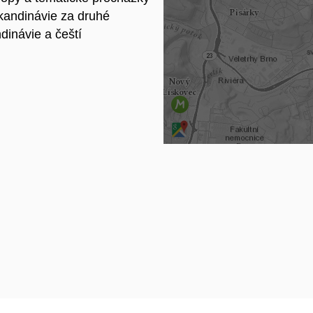
Na
Skandinávie za druhé
dinávie a čeští