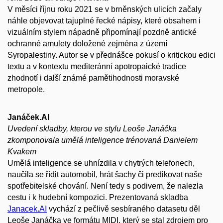
V měsíci říjnu roku 2021 se v brněnských ulicích začaly
náhle objevovat tajuplné řecké nápisy, které obsahem i
vizuálním stylem nápadně připomínají pozdně antické
ochranné amulety doložené zejména z území
Syropalestiny. Autor se v přednášce pokusí o kritickou edici
textu a v kontextu mediteránní apotropaické tradice
zhodnotí i další známé pamětihodnosti moravské
metropole.
Janáček.AI
Uvedení skladby, kterou ve stylu Leoše Janáčka
zkomponovala umělá inteligence trénovaná Danielem
Kvakem
Umělá inteligence se uhnízdila v chytrých telefonech,
naučila se řídit automobil, hrát šachy či predikovat naše
spotřebitelské chování. Není tedy s podivem, že nalezla
cestu i k hudební kompozici. Prezentovaná skladba
Janacek.AI
vychází z pečlivě sesbíraného datasetu děl
Leoše Janáčka ve formátu MIDI, který se stal zdrojem pro