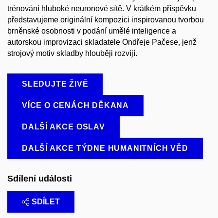
trénování hluboké neuronové sítě. V krátkém příspěvku
představujeme originální kompozici inspirovanou tvorbou
brněnské osobnosti v podání umělé inteligence a
autorskou improvizaci skladatele Ondřeje Pačese, jenž
strojový motiv skladby hlouběji rozvíjí.
SLEDUJTE ŽIVĚ
VÍCE O CENÁCH DĚKANA
DALŠÍ AKCE OSLAV
DALŠÍ AKCE TÝDNE HUMANITNÍCH VĚD
Sdílení události
SDÍLET