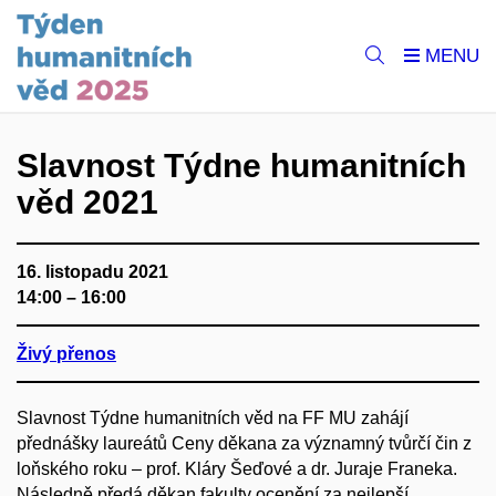
Slavnost Týdne humanitních
věd 2021
16. listopadu 2021
14:00 – 16:00
Živý přenos
Slavnost Týdne humanitních věd na FF MU zahájí
přednášky laureátů Ceny děkana za významný tvůrčí čin z
loňského roku – prof. Kláry Šeďové a dr. Juraje Franeka.
Následně předá děkan fakulty ocenění za nejlepší