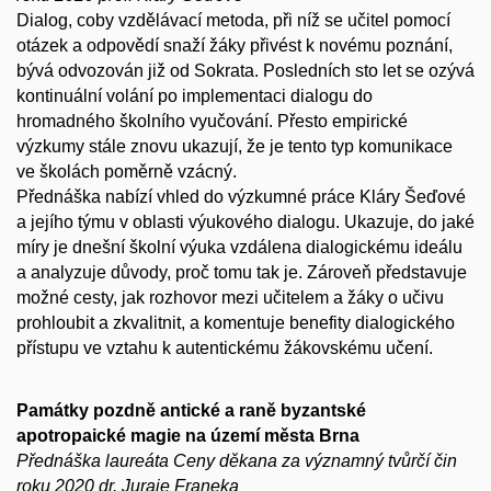
Dialog, coby vzdělávací metoda, při níž se učitel pomocí
otázek a odpovědí snaží žáky přivést k novému poznání,
bývá odvozován již od Sokrata. Posledních sto let se ozývá
kontinuální volání po implementaci dialogu do
hromadného školního vyučování. Přesto empirické
výzkumy stále znovu ukazují, že je tento typ komunikace
ve školách poměrně vzácný.
Přednáška nabízí vhled do výzkumné práce Kláry Šeďové
a jejího týmu v oblasti výukového dialogu. Ukazuje, do jaké
míry je dnešní školní výuka vzdálena dialogickému ideálu
a analyzuje důvody, proč tomu tak je. Zároveň představuje
možné cesty, jak rozhovor mezi učitelem a žáky o učivu
prohloubit a zkvalitnit, a komentuje benefity dialogického
přístupu ve vztahu k autentickému žákovskému učení.
Památky pozdně antické a raně byzantské
apotropaické magie na území města Brna
Přednáška laureáta Ceny děkana za významný tvůrčí čin
roku 2020 dr. Juraje Franeka