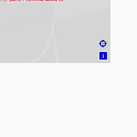
čítám mapu…

i