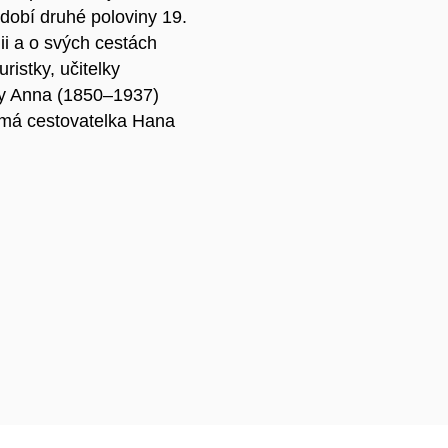
dobí druhé poloviny 19.
lii a o svých cestách
istky, učitelky
ry Anna (1850–1937)
má cestovatelka Hana