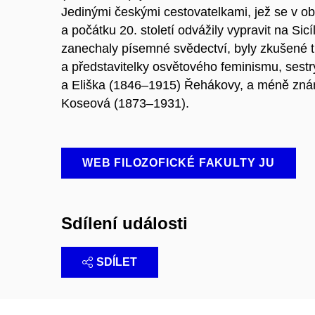
Jedinými českými cestovatelkami, jež se v ob
a počátku 20. století odvážily vypravit na Sicí
zanechaly písemné svědectví, byly zkušené tur
a představitelky osvětového feminismu, sest
a Eliška (1846–1915) Řehákovy, a méně zná
Koseová (1873–1931).
WEB FILOZOFICKÉ FAKULTY JU
Sdílení události
SDÍLET