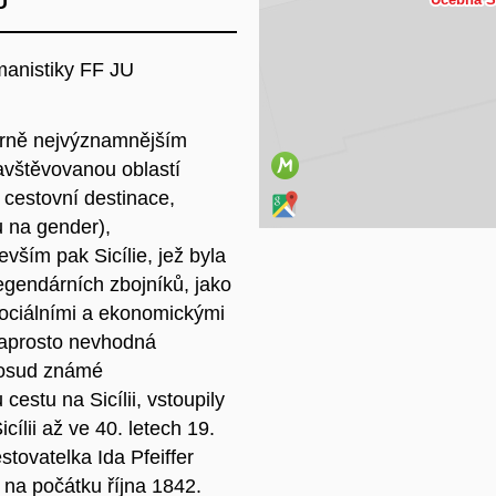
Na
U
manistiky FF JU
atrně nejvýznamnějším
avštěvovanou oblastí
 cestovní destinace,
 na gender),
vším pak Sicílie, jež byla
gendárních zbojníků, jako
sociálními a ekonomickými
naprosto nevhodná
dosud známé
estu na Sicílii, vstoupily
ílii až ve 40. letech 19.
stovatelka Ida Pfeiffer
í na počátku října 1842.