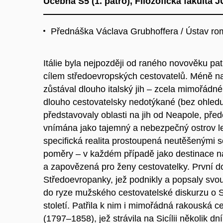
Učebna S5 (1. patro), Filozofická fakulta J
Přednáška Václava Grubhoffera / Ústav ro
Itálie byla nejpozději od raného novověku p
cílem středoevropských cestovatelů. Méně n
zůstával dlouho italský jih – zcela mimořádné
dlouho cestovatelsky nedotýkané (bez ohledu
představovaly oblasti na jih od Neapole, přede
vnímána jako tajemný a nebezpečný ostrov le
specifická realita prostoupená neutěšenými 
poměry – v každém případě jako destinace 
a zapovězená pro ženy cestovatelky. První 
Středoevropanky, jež podnikly a popsaly svou c
do ryze mužského cestovatelské diskurzu o Sic
století. Patřila k nim i mimořádná rakouská ce
(1797–1858), jež strávila na Sicílii několik dn