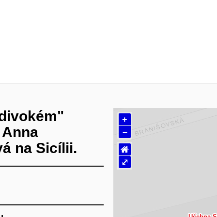
"divokém"
+
, Anna
–
na Sicílii.
⌂
⤢