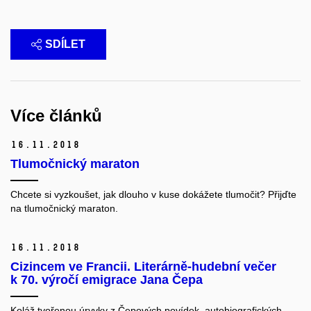
SDÍLET
Více článků
16.
11.
2018
Tlumočnický maraton
Chcete si vyzkoušet, jak dlouho v kuse dokážete tlumočit? Přijďte
na tlumočnický maraton.
16.
11.
2018
Cizincem ve Francii. Literárně-hudební večer
k 70. výročí emigrace Jana Čepa
Koláž tvořenou úryvky z Čepových povídek, autobiografických