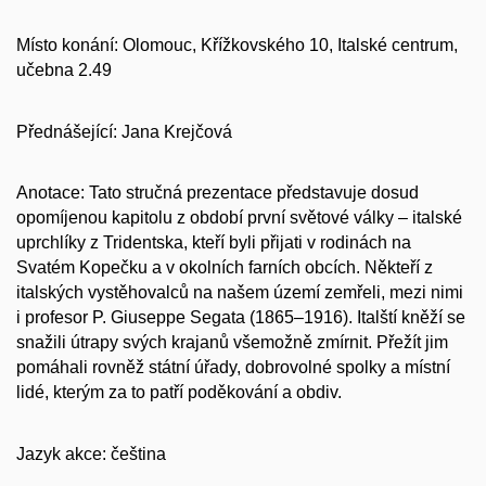
Místo konání:
Olomouc, Křížkovského 10, Italské centrum,
učebna 2.49
Přednášející:
Jana Krejčová
Anotace:
Tato stručná prezentace představuje dosud
opomíjenou kapitolu z období první světové války – italské
uprchlíky z Tridentska, kteří byli přijati v rodinách na
Svatém Kopečku a v okolních farních obcích. Někteří z
italských vystěhovalců na našem území zemřeli, mezi nimi
i profesor P. Giuseppe Segata (1865–1916). Italští kněží se
snažili útrapy svých krajanů všemožně zmírnit. Přežít jim
pomáhali rovněž státní úřady, dobrovolné spolky a místní
lidé, kterým za to patří poděkování a obdiv.
Jazyk akce:
čeština