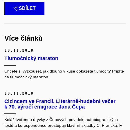
SDÍLET
Více článků
16.
11.
2018
Tlumočnický maraton
Chcete si vyzkoušet, jak dlouho v kuse dokážete tlumočit? Přijďte
na tlumočnický maraton.
16.
11.
2018
Cizincem ve Francii. Literárně-hudební večer
k 70. výročí emigrace Jana Čepa
Koláž tvořenou úryvky z Čepových povídek, autobiografických
textů a korespondence prostupují klavírní skladby C. Francka, F.