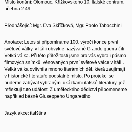
Místo konání:
Olomouc, Křížkovského 10, Italské centrum,
učebna 2.49
Přednášející:
Mgr. Eva Skříčková, Mgr. Paolo Tabacchini
Anotace:
Letos si připomínáme 100. výročí konce první
světové války, v Itálii obvykle nazývané Grande guerra čili
Velká válka. Při této příležitosti jsme pro vás vybrali pásmo
filmových snímků, věnovaných první světové válce v Itálii.
Velká válka ovlivnila mnoho literárních děl, která zaujímají
v historické literatuře podstatné místo. Po projekci se
budeme zabývat vybranými ukázkami italské literatury, jež
reflektují tuto událost. Z uměleckého dědictví připomeneme
například básně Giuseppeho Ungarettiho.
Jazyk akce:
italština