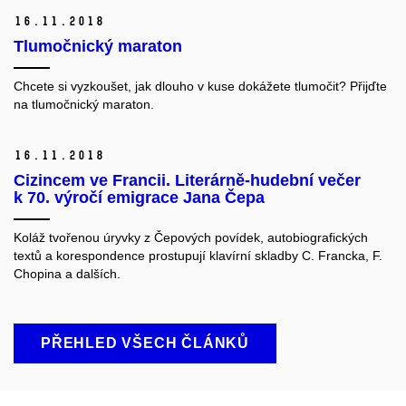
16.
11.
2018
Tlumočnický maraton
Chcete si vyzkoušet, jak dlouho v kuse dokážete tlumočit? Přijďte
na tlumočnický maraton.
16.
11.
2018
Cizincem ve Francii. Literárně-hudební večer
k 70. výročí emigrace Jana Čepa
Koláž tvořenou úryvky z Čepových povídek, autobiografických
textů a korespondence prostupují klavírní skladby C. Francka, F.
Chopina a dalších.
PŘEHLED VŠECH ČLÁNKŮ