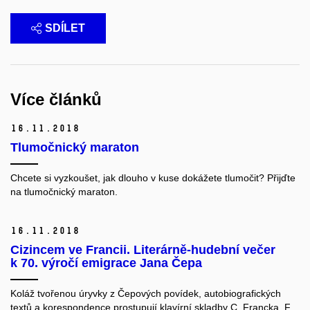
SDÍLET
Více článků
16.
11.
2018
Tlumočnický maraton
Chcete si vyzkoušet, jak dlouho v kuse dokážete tlumočit? Přijďte
na tlumočnický maraton.
16.
11.
2018
Cizincem ve Francii. Literárně-hudební večer
k 70. výročí emigrace Jana Čepa
Koláž tvořenou úryvky z Čepových povídek, autobiografických
textů a korespondence prostupují klavírní skladby C. Francka, F.