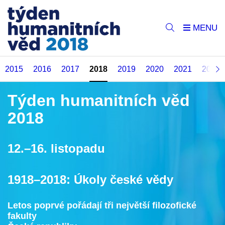
2015
2016
2017
2018
2019
2020
2021
2022
Týden humanitních věd
2018
12.
–
16. listopadu
1918–2018: Úkoly české vědy
Letos poprvé pořádají tři největší filozofické
fakulty