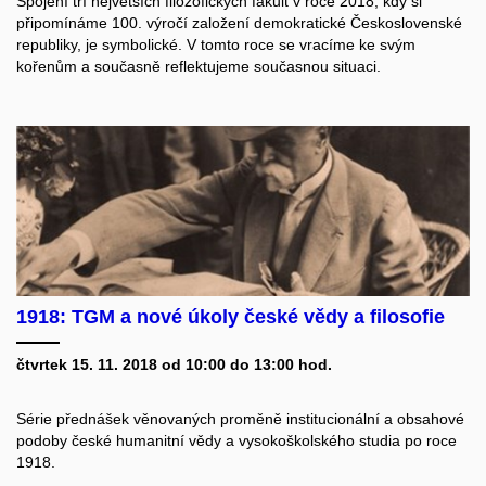
Spojení tří největších filozofických fakult v roce 2018, kdy si
připomínáme 100. výročí založení demokratické Československé
republiky, je symbolické. V tomto roce se vracíme ke svým
kořenům a současně reflektujeme současnou situaci.
1918: TGM a nové úkoly české vědy a filosofie
čtvrtek 15. 11. 2018 od 10:00 do 13:00 hod.
Série přednášek věnovaných proměně institucionální a obsahové
podoby české humanitní vědy a vysokoškolského studia po roce
1918.