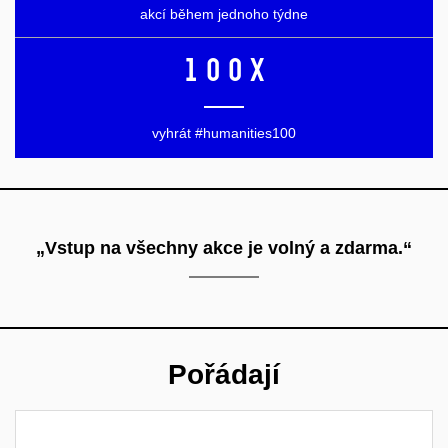
akcí během jednoho týdne
100x
vyhrát #humanities100
„Vstup na všechny akce je volný a zdarma.“
Pořádají