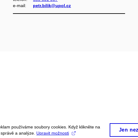
e‑mail:
petr.bilik@upol.cz
eklam používáme soubory cookies. Když klikněte na
Jen ne
, správě a analýze.
Upravit možnosti