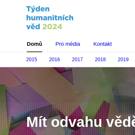
Domů
Pro média
Kontakt
2015
2016
2017
2018
2019
Mít odvahu věd