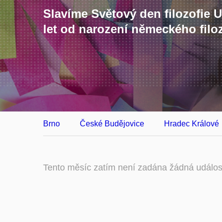
Slavíme Světový den filozofie
let od narození německého filo
Brno
České Budějovice
Hradec Králové
Tento měsíc zatím není zadána žádná událos