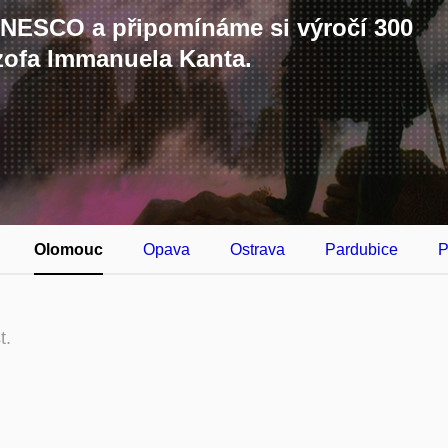
 UNESCO a připomínáme si výročí 300
zofa Immanuela Kanta.
Olomouc
Opava
Ostrava
Pardubice
P
t.