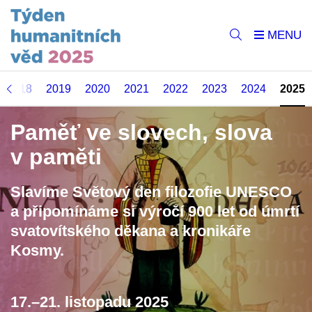
2018
2019
2020
2021
2022
2023
2024
2025
Paměť ve slovech, slova
v paměti
Slavíme Světový den filozofie UNESCO
a připomínáme si výročí 900 let od úmrtí
svatovítského děkana a kronikáře
Kosmy.
17.–21. listopadu 2025