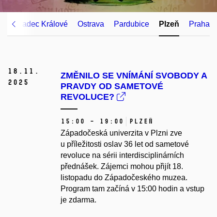
ce
Hradec Králové
Ostrava
Pardubice
Plzeň
Praha
18.
11.
ZMĚNILO SE VNÍMÁNÍ SVOBODY A
2025
PRAVDY OD SAMETOVÉ
REVOLUCE?
15:00 – 19:00
Plzeň
Západočeská univerzita v Plzni zve
u příležitosti oslav 36 let od sametové
revoluce na sérii interdisciplinárních
přednášek. Zájemci mohou přijít 18.
listopadu do Západočeského muzea.
Program tam začíná v 15:00 hodin a vstup
je zdarma.