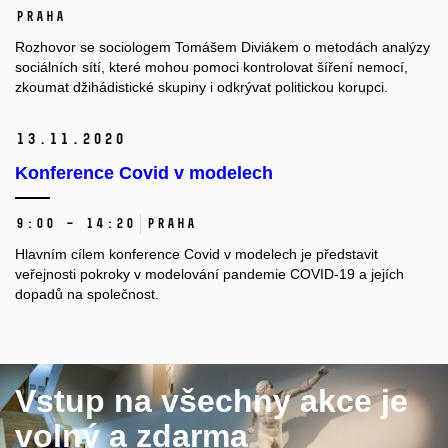
Praha
Rozhovor s
e sociologem Tomášem Diviákem o metodách analýzy
sociálních sítí, které mohou pomoci kontrolovat šíření nemocí,
zkoumat džihádistické skupiny i odkrývat politickou korupci.
13.
11.
2020
Konference Covid v modelech
9:00 – 14:20
Praha
Hlavním cílem konference Covid v modelech je představit
veřejnosti pokroky v modelování pandemie COVID-19 a jejích
dopadů na společnost.
Vstup na všechny akce je
volný a zdarma