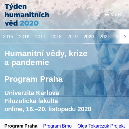
2015
2016
2017
2018
2019
2020
2021
2022
Humanitní vědy, krize
a pandemie
Program Praha
Univerzita Karlova
Filozofická fakulta
online, 16.–20. listopadu 2020
Program Praha
Program Brno
Olga Tokarczuk Projekt